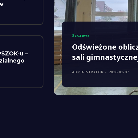
w
Szczawa
Odświeżone oblic
PSZOK-u –
sali gimnastyczne
zialnego
ADMINISTRATOR
-
2026-02-07