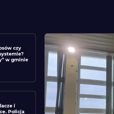
psów czy
 systemie?
y” w gminie
lacze i
e. Policja