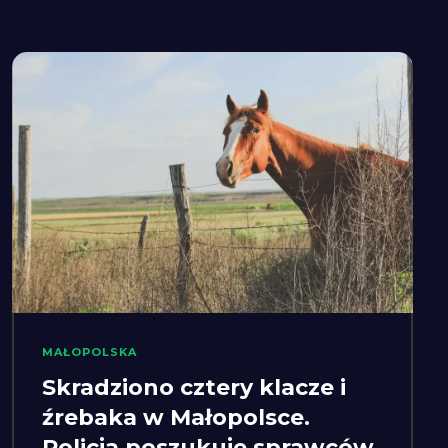
MAŁOPOLSKA
Skradziono cztery klacze i
źrebaka w Małopolsce.
Policja poszukuje sprawców