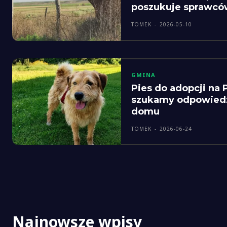
poszukuje sprawcó
TOMEK
-
2026-05-10
GMINA
Pies do adopcji na 
szukamy odpowied
domu
TOMEK
-
2026-06-24
Najnowsze wpisy