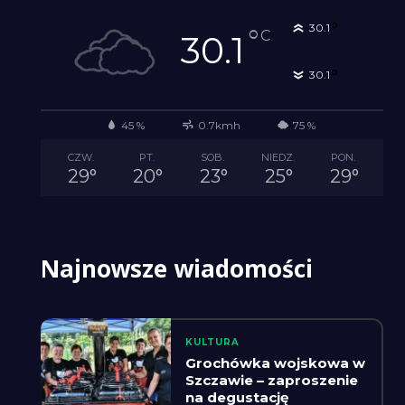
°
30.1
°
C
30.1
°
30.1
45 %
0.7kmh
75 %
CZW.
PT.
SOB.
NIEDZ.
PON.
29
°
20
°
23
°
25
°
29
°
Najnowsze wiadomości
KULTURA
Grochówka wojskowa w
Szczawie – zaproszenie
na degustację