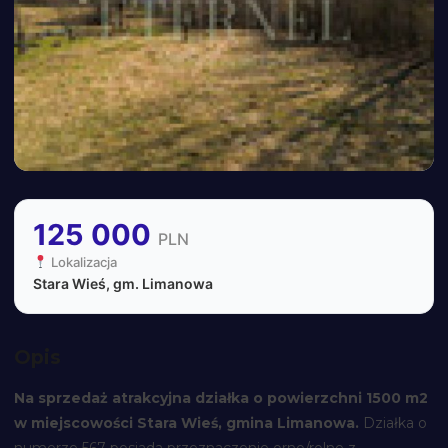
125 000
PLN
Lokalizacja
Stara Wieś, gm. Limanowa
Opis
Na sprzedaż atrakcyjna działka o powierzchni 1500 m2
w miejscowości Stara Wieś, gmina Limanowa.
Działka o
numerze 567 posiada przeznaczenie orno/rolne z