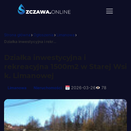
›
›
›
Strona główna
Ogłoszenia
Limanowa
Działka inwestycyjna i rekreacyjna 1500m2 w Starej Wsi k. Limanowej
Działka inwestycyjna i
rekreacyjna 1500m2 w Starej Wsi
k. Limanowej
2026-03-26
78
Limanowa
Nieruchomości