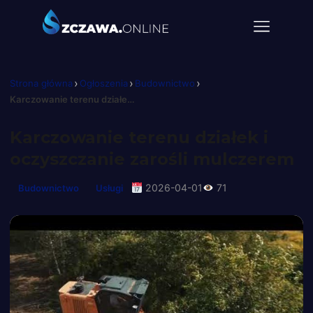
›
›
›
Strona główna
Ogłoszenia
Budownictwo
Karczowanie terenu działek i oczyszczanie zarośli mulczerem
Karczowanie terenu działek i
oczyszczanie zarośli mulczerem
2026-04-01
71
Budownictwo
Usługi