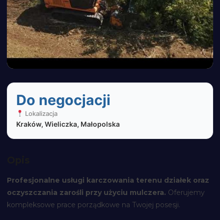
Do negocjacji
Lokalizacja
Kraków, Wieliczka, Małopolska
Opis
Profesjonalne usługi karczowania terenu działek oraz
oczyszczania zarośli przy użyciu mulczera.
Oferujemy
kompleksowe prace porządkowe na Twojej posesji.