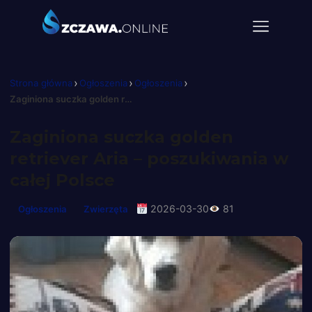
›
›
›
Strona główna
Ogłoszenia
Ogłoszenia
Zaginiona suczka golden retriever Aria – poszukiwania w całej Polsce
Zaginiona suczka golden
retriever Aria – poszukiwania w
całej Polsce
2026-03-30
81
Ogłoszenia
Zwierzęta