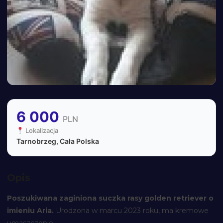
6 000
PLN
Lokalizacja
Tarnobrzeg, Cała Polska
Opis
Poszukiwana zaginiona suczka rasy golden retriever o
imieniu Aria.
Urodzona w marcu 2023 roku, ma kremowe
umaszczenie.