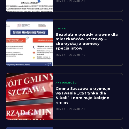
TOMEK
-
2026-08-10
GMINA
Bezpłatne porady prawne dla
mieszkańców Szczawy –
skorzystaj z pomocy
specjalistów
TOMEK
-
2026-08-10
AKTUALNOŚCI
Gmina Szczawa przyjmuje
wyzwanie „Cytrynka dla
Nikoli” i nominuje kolejne
gminy
TOMEK
-
2026-08-10