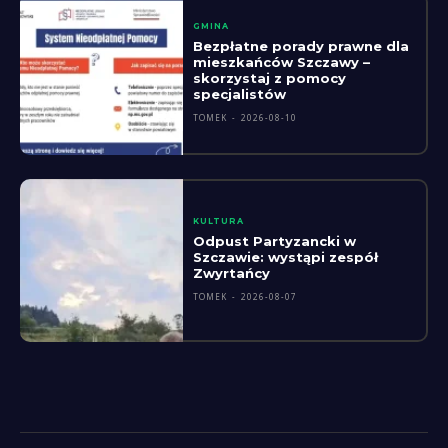
GMINA
Bezpłatne porady prawne dla
mieszkańców Szczawy –
skorzystaj z pomocy
specjalistów
TOMEK
-
2026-08-10
KULTURA
Odpust Partyzancki w
Szczawie: wystąpi zespół
Zwyrtańcy
TOMEK
-
2026-08-07