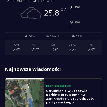
Zachmurzenie Umiarkowane
25.8
°
C
25.8
°
25.8
°
56 %
1.6kmh
52 %
PON.
WT.
ŚR.
CZW.
PT.
23
°
22
°
20
°
22
°
23
°
Najnowsze wiadomości
BEZPIECZEŃSTWO
Utrudnienia w Szczawie:
parking przy pomniku
zamknięty na czas odpustu
partyzanckiego