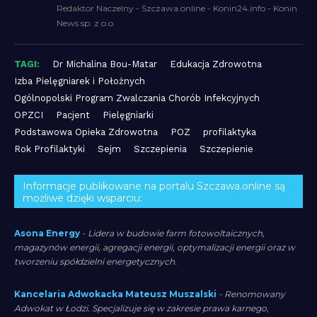
Redaktor Naczelny - Szczawa.online - Konin24.info - Konin
News sp. z o.o.
TAGI:
Dr Michalina Bou-Matar
Edukacja Zdrowotna
Izba Pielęgniarek i Położnych
Ogólnopolski Program Zwalczania Chorób Infekcyjnych
OPZCI
Pacjent
Pielęgniarki
Podstawowa Opieka Zdrowotna
POZ
profilaktyka
Rok Profilaktyki
Sejm
Szczepienia
Szczepienie
Informacje publikowane na portalu Szczawa.online są
możliwe dzięki wsparciu:
Asona Energy
- Lidera w budowie farm fotowoltaicznych,
magazynów energii, agregacji energii, optymalizacji energii oraz w
tworzeniu spółdzielni energetycznych.
Kancelaria Adwokacka Mateusz Muszalski
- Renomowany
Adwokat w Łodzi. Specjalizuje się w zakresie prawa karnego,