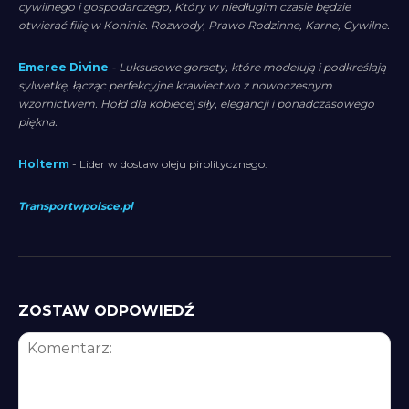
cywilnego i gospodarczego, Który w niedługim czasie będzie
otwierać filię w Koninie. Rozwody, Prawo Rodzinne, Karne, Cywilne.
Emeree Divine
- Luksusowe gorsety, które modelują i podkreślają
sylwetkę, łącząc perfekcyjne krawiectwo z nowoczesnym
wzornictwem. Hołd dla kobiecej siły, elegancji i ponadczasowego
piękna.
Holterm
- Lider w dostaw oleju pirolitycznego.
Transportwpolsce.pl
ZOSTAW ODPOWIEDŹ